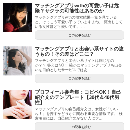
マッチングアプリwithの可愛い子は危
険？サクラの可能性はあるのか
マッチングアプリwithの検索結果一覧を見ている
と、けっこう可愛い子っていますよね。 顔出しして
いる女性ほど可愛いです。 ...
この記事を読む
マッチングアプリと出会い系サイトの違
うもの！その差はどこに？
マッチングアプリと出会い系サイトは同じなの
か？？ 答えはNO！ 確かにマッチングアプリも出会
いを目的としたサービスではあ...
この記事を読む
プロフィール参考集：コピペOK！自己
紹介文のテンプレート【30代＆40代男
性】
マッチングアプリの自己紹介文は、女性が「いい
ね！」を押すかどうかに関わる重要な情報です。 検
索項目には、自己紹介文がない人にフ...
この記事を読む