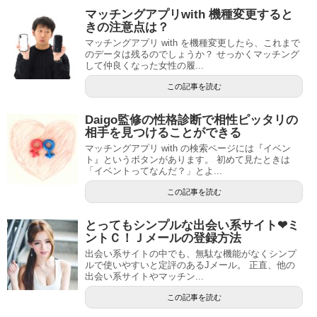
マッチングアプリwith 機種変更すると
きの注意点は？
マッチングアプリ with を機種変更したら、これまで
のデータは残るのでしょうか？ せっかくマッチング
して仲良くなった女性の履...
この記事を読む
Daigo監修の性格診断で相性ピッタリの
相手を見つけることができる
マッチングアプリ with の検索ページには『イベン
ト』というボタンがあります。 初めて見たときは
「イベントってなんだ？」とよ...
この記事を読む
とってもシンプルな出会い系サイト❤ミ
ントＣ！Ｊメールの登録方法
出会い系サイトの中でも、無駄な機能がなくシンプ
ルで使いやすいと定評のあるJメール。 正直、他の
出会い系サイトやマッチン...
この記事を読む