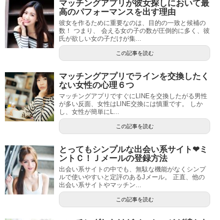
マッチングアプリが彼女探しにおいて最
高のパフォーマンスを出す理由
彼女を作るために重要なのは、目的の一致と候補の
数！ つまり、 会える女の子の数が圧倒的に多く、彼
氏が欲しい女の子だけが集...
この記事を読む
マッチングアプリでラインを交換したく
ない女性の心理６つ
マッチングアプリですぐにLINEを交換したがる男性
が多い反面、女性はLINE交換には慎重です。 しか
し、女性が簡単にL...
この記事を読む
とってもシンプルな出会い系サイト❤ミ
ントＣ！Ｊメールの登録方法
出会い系サイトの中でも、無駄な機能がなくシンプ
ルで使いやすいと定評のあるJメール。 正直、他の
出会い系サイトやマッチン...
この記事を読む