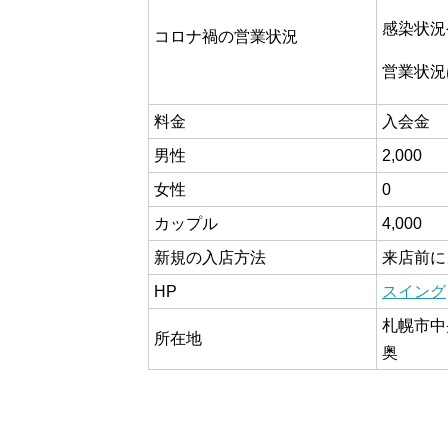
感染状況
コロナ禍の営業状況
営業状況
料金
入会金
男性
2,000
女性
0
カップル
4,000
新規の入店方法
来店前に
HP
スイング
札幌市中
所在地
奥