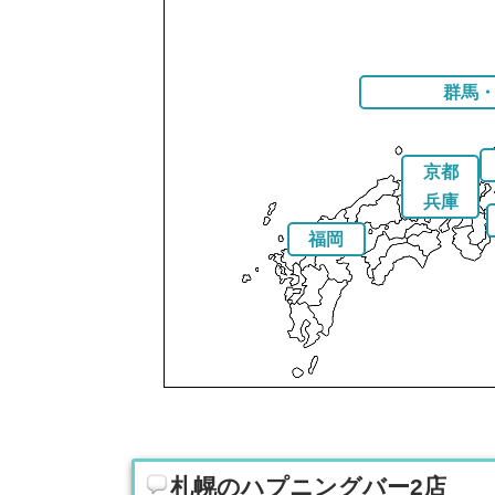
群馬
京都
兵庫
福岡
札幌のハプニングバー2店