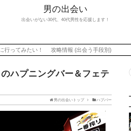
男の出会い
出会いがない30代、40代男性を応援します！
に行ってみたい！
攻略情報 (出会う手段別)
ノのハプニングバー＆フェテ
男の出会いトップ
ハプバー