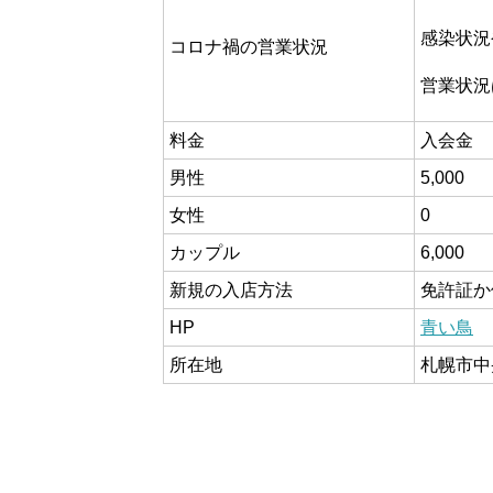
感染状況
コロナ禍の営業状況
営業状況
料金
入会金
男性
5,000
女性
0
カップル
6,000
新規の入店方法
免許証か
HP
青い鳥
所在地
札幌市中