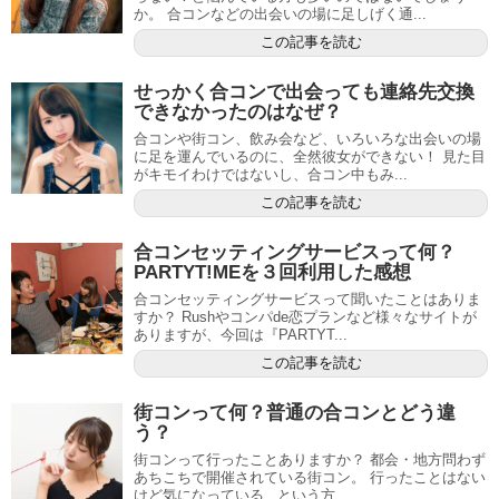
か。 合コンなどの出会いの場に足しげく通...
この記事を読む
せっかく合コンで出会っても連絡先交換
できなかったのはなぜ？
合コンや街コン、飲み会など、いろいろな出会いの場
に足を運んでいるのに、全然彼女ができない！ 見た目
がキモイわけではないし、合コン中もみ...
この記事を読む
合コンセッティングサービスって何？
PARTYT!MEを３回利用した感想
合コンセッティングサービスって聞いたことはありま
すか？ Rushやコンパde恋プランなど様々なサイトが
ありますが、今回は『PARTYT...
この記事を読む
街コンって何？普通の合コンとどう違
う？
街コンって行ったことありますか？ 都会・地方問わず
あちこちで開催されている街コン。 行ったことはない
けど気になっている...という方...