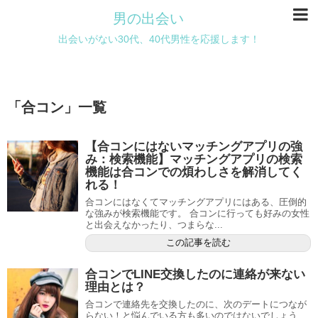
男の出会い
出会いがない30代、40代男性を応援します！
「
合コン
」
一覧
【合コンにはないマッチングアプリの強
み：検索機能】マッチングアプリの検索
機能は合コンでの煩わしさを解消してく
れる！
合コンにはなくてマッチングアプリにはある、圧倒的
な強みが検索機能です。 合コンに行っても好みの女性
と出会えなかったり、つまらな...
この記事を読む
合コンでLINE交換したのに連絡が来ない
理由とは？
合コンで連絡先を交換したのに、次のデートにつなが
らない！と悩んでいる方も多いのではないでしょう