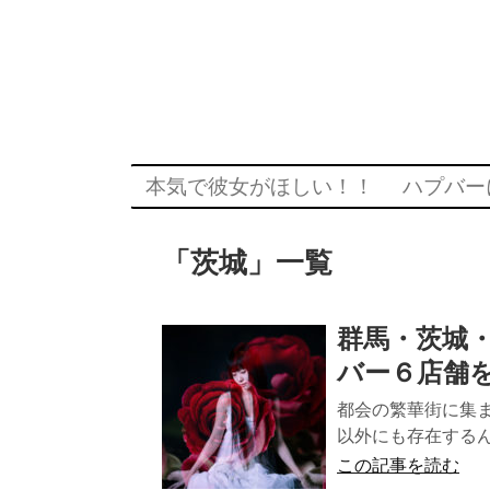
本気で彼女がほしい！！
ハプバー
「
茨城
」
一覧
群馬・茨城
バー６店舗
都会の繁華街に集
以外にも存在するん
この記事を読む